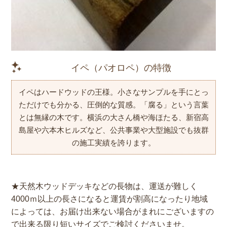
イペ（パオロペ）の特徴
イペはハードウッドの王様。小さなサンプルを手にとっ
ただけでも分かる、圧倒的な質感。「腐る」という言葉
とは無縁の木です。横浜の大さん橋や海ほたる、新宿高
島屋や六本木ヒルズなど、公共事業や大型施設でも抜群
の施工実績を誇ります。
★天然木ウッドデッキなどの長物は、運送が難しく
4000ｍ以上の長さになると運賃が割高になったり地域
によっては、お届け出来ない場合がまれにございますの
で出来る限り短いサイズでご検討くださいませ。